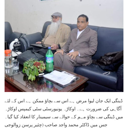
ڈینگی ایک جان لیوا مرض ہے اس سے بچاؤ ممکن ہے اس کے لئے
آگاہی کی ضرورت ہے۔ اوکاڑہ یونیورسٹی سٹی کیمپس اوکاڑہ
میں ڈینگی سے بچاؤ مہم کے حوالے سے سیمینار کا انعقاد کیا گیا۔
جس میں ڈاکٹر محمد واجد صاحب (چئیر پرسن زوالوجی