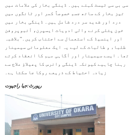
سی بی سی ٹیسٹ کہتے ہیں۔ ڈینگی بخار کی علامات میں
تیز بخار کے ساتھ جسم خصوصاً کمر اور ٹانگوں میں
درد اور شدید سر درد شامل ہیں۔ ڈینگی بخار میں
خون پتلی کرنے والی ادویات ایسپرن، آئبوپروفن
اور اینسیڈ کے استعمال سے اجتناب کریں۔”بلاشبہ
طلباء و طالبات کے لیے یہ ایک معلوماتی سیمینار
تھا۔ ایسے سیمینار اور آگاہی مہم کا انعقاد کرتے
رہنا چاہیے کیونکہ ڈینگی وائرس کا پھیلاؤ علاج سے
زیادہ احتیاط کے ذریعے روکا جا سکتا ہے۔
رپورٹ:جیا راجپوت