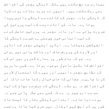
بیماری سے بچ سکتے ہیں بلکہ ڈینگی مچھر کی افزائش
بھی روک سکتے ہیں۔ انہوں نے مزید بتاتے ہوئے کہا
کہ ڈینگی مادہ مچھر کے کاٹنے سے ڈینگی وائرس پیدا
ہوتا ہے۔ مادہ کو انڈے دینے کے لیے پروٹین کی
ضرورت پڑتی ہے اور مادہ مچھر یہ پروٹین حاصل کرنے
کے لیے انسانی خون چوستی ہے جس سے ڈینگی کا
انفیکشن پھیلتا ہے۔ ایڈیِز ایجپٹی مچھر کے انڈوں
اور لاروے کی پرورش صاف اور ساکت پانی میں ہوتی
ہے۔ جو کہ عام طور پر ہمارے گھروں میں اس کے
افزائش کا مکمل ماحول موجود ہوتا ہے۔ طبی ماہرین
کے مطابق مچھر دانیوں اور سپرے کا استعمال لازمی
کرنا چاہیے۔ صفائی کا خاص خیال رکھا جائے تاکہ اس
کی افزائش نہ ہو سکے۔ ڈینگی کے مرض سے بچاؤ کے لیے
سب سے اہم چیز یہ ہے کہ کسی بھی جگہ پانی جمع نہ
ہونے دیا جائے۔ ابتدائی ڈینگی بخار کا ٹیسٹ عام
طور پر ڈی ایچ کیو اوکاڑہ میں فری کیا جاتا ہے جسے