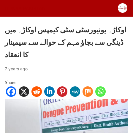
DUNYA PAKISTAN
اوکاڑہ یونیورسٹی سٹی کیمپس اوکاڑہ میں
ڈینگی سے بچاؤ مہم کے حوالے سے سیمینار
کا انعقاد
7 years ago
Share