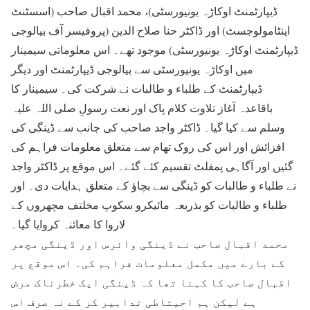
ڈیپارٹمنٹ اوکاڑہ یونیورسٹی)، محمد اقبال صاحب (اسسٹنٹ
اینٹامولوجسٹ) اور ڈاکٹر حنا صلاح الدین (پروفیسر آف بیالوجی
ڈیپارٹمنٹ اوکاڑہ یونیورسٹی) موجود تھے۔ اس معلوماتی سیمینار
میں اوکاڑہ یونیورسٹی سے بیالوجی ڈیپارٹمنٹ اور دیگر
ڈیپارٹمنٹ کے طلباء و طالبات نے شرکت کی۔ سیمینار کا
باقاعدہ آغاز تلاوت کلام پاک اور نعت رسولِ صلی اللہ علیہ
وسلم سے کیا گیا۔ ڈاکٹر واجد صاحب کی جانب سے ڈینگی کی
افزائش اور اس کی روک تھام سے متعلق معلومات فراہم کی
گئیں اور آگاہی پمفلٹ تقسیم کئے گئے۔ اس موقع پر ڈاکٹر واجد
نے طلباء و طالبات کو ڈینگی سے بچاؤ کے متعلق ہدایات دی۔ اور
طلباء و طالبات کو بذریعہ مائیکرو سکوپ مخلتف مچھروں کے
لاروا کا معائنہ کروایا گیا۔
محمد اقبال صاحب نے ڈینگی وائرس اور ڈینگی مچھر
کے بارے میں مکمل معلومات فراہم کی۔ اس موقع پر
اقبال صاحب کا کہنا تھا کہ ڈینگی ایک خطرناک مرض
ہے لیکن ہم احیتاطی تدابیر کر کے نہ صرف اس