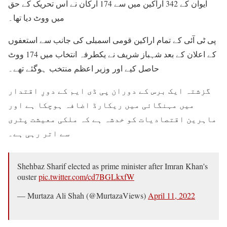
ایوان کے 342 اراکین میں سے 174 ارکان نے اس تحریک کے حق
میں ووٹ دیا تھا۔
پی ٹی آئی کے تمام اراکین قومی اسمبلی کی جانب سے استعفوں
کے اعلان کے بعد شہباز شریف نے یکطرفہ انتخاب میں 174 ووٹ
حاصل کیے اور وزیر اعظم منتخب ہوگئے تھے۔
گزشتہ ایک برس کے دوران پی ڈی ایم کے دورِ اقتدار
میں مہنگائی میں ریکارڈ اضافہ ہوچکا ہے اور
ماہرین اقتصادیات کو خدشہ ہے کہ ملکی معیشت پٹری
سے اتر رہی ہے۔
Shehbaz Sharif elected as prime minister after Imran Khan's
ouster
pic.twitter.com/cd7BGLkxfW
— Murtaza Ali Shah (@MurtazaViews)
April 11, 2022