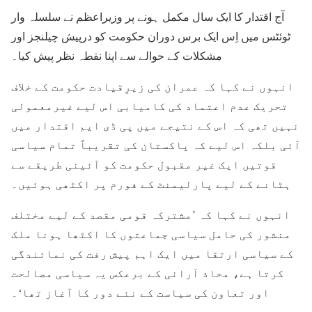
آج اقتدار کا ایک سال مکمل ہونے پر وزیراعظم نے سلسلہ وار
ٹوئٹس میں اِس ایک برس دوران حکومت کو درپیش چیلنجز اور
مشکلات کے حوالے سے اپنا نقطہ نظر پیش کیا۔
انہوں نے کہا کہ عمران کی زیرِقیادت حکومت کے خلاف
تحریک عدم اعتماد کی کامیابی اس لیے غیرمعمولی
نہیں تھی کہ اس کے نتیجے میں پی ڈی ایم اقتدار میں
آئی بلکہ اس لیے کہ پاکستان کی تقریباً تمام سیاسی
قوتیں ایک غیر مقبول حکومت کو آئینی طریقے سے
ہٹانے کے لیے پارلیمنٹ کے فورم پر اکٹھی ہوئیں۔
انہوں نے کہا کہ ’مشترکہ قومی مقصد کے لیے مختلف
منشور کی حامل سیاسی جماعتوں کا اکٹھا ہونا ملک
کے سیاسی ارتقا میں ایک اہم پیش رفت کی نمائندگی
کرتا ہے، محاذ آرائی کے برعکس یہ سیاسی مصالحت
اور تعاون کی سیاست کے نئے دور کا آغاز تھا‘۔