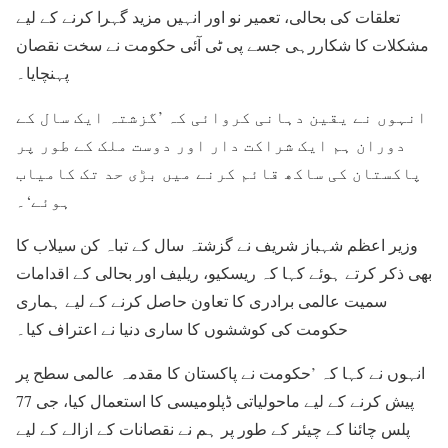
تعلقات کی بحالی، تعمیر نو اور انہیں مزید گہرا کرنے کے لیے
مشکلات کا شکاررہی جسے پی ٹی آئی حکومت نے سخت نقصان
پہنچایا۔
انہوں نے یقین دہانی کروائی کہ ’گزشتہ ایک سال کے
دوران ہم ایک شراکت دار اور دوست ملک کے طور پر
پاکستان کی ساکھ قائم کرنے میں بڑی حد تک کامیاب
ہوئے‘۔
وزیر اعظم شہباز شریف نے گزشتہ سال کے تباہ کن سیلاب کا
بھی ذکر کرتے ہوئے کہا کہ ریسکیو، ریلیف اور بحالی کے اقدامات
سمیت عالمی برادری کا تعاون حاصل کرنے کے لیے ہماری
حکومت کی کوششوں کا ساری دنیا نے اعتراف کیا۔
انہوں نے کہا کہ ’حکومت نے پاکستان کا مقدمہ عالمی سطح پر
پیش کرنے کے لیے ماحولیاتی ڈپلومیسی کا استعمال کیا، جی 77
پلس چائنا کے چیئر کے طور پر ہم نے نقصانات کے ازالے کے لیے