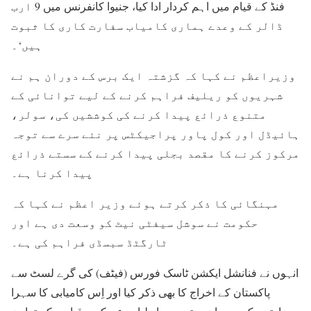
فنڈ کے قیام میں اہم کردار ادا کیا، جنیوا کانفرنس میں 9 ارب
ڈالر کے وعدے ہماری کامیاب سفارت کاری کا ثبوت
ہیں‘۔
وزیراعظم نے کہا کہ گزشتہ ایک برس کے دوران ہم نے
شہریوں کو ریلیف فراہم کرنے کے لیے توانائی کے
متنوع ذرائع پیدا کرنے کی کوششیں کی، سولر،
ہائیڈل اور کول پاور پراجیکٹس پر نئے سرے سے توجہ
مرکوز کرنے کا مقصد بجلی پیدا کرنے کے سستے ذرائع
پیدا کرنا ہے۔
مہنگائی کا ذکر کرتے ہوئے وزیر اعظم نے کہا کہ
حکومت نے سوشل سیفٹی نیٹ کو وسعت دی ہے اور
ٹارگٹڈ سبسڈی فراہم کی ہے۔
انہوں نے فنانشل ایکشن ٹاسک فورس (فیٹف) کی گرے لسٹ سے
پاکستان کے اخراج کا بھی ذکر کیا اور اِس کامیابی کا سہرا