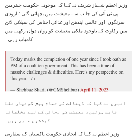
وزیر اعظم شہباز شریف نے کہا کہ موجودہ حکومت چیئرمین
پی ٹی آئی کی جانب سے معیشت میں بچھائی گئی ’بارودی
سرنگوں‘ اور عالمی ایندھن اور غذائی اجناس کی سپلائی لائن
میں رکاوٹ کے باوجود ملکی معیشت کو رواں دواں رکھنے میں
کامیاب رہی۔
Today marks the completion of one year since I took oath as
PM of a coalition government. This has been a time of
massive challenges & difficulties. Here's my perspective on
this year: 1/n
— Shehbaz Sharif (@CMShehbaz)
April 11, 2023
انہوں نے کہا کہ ڈیفالٹ کی تمام پیش گوئیاں غلط
ثابت ہوئیں، معیشت کی بحالی کے لیے مخلصانہ
کوششیں جاری ہیں۔
وزیر اعظم نے کہا کہ اتحادی حکومت پاکستان کے سفارتی