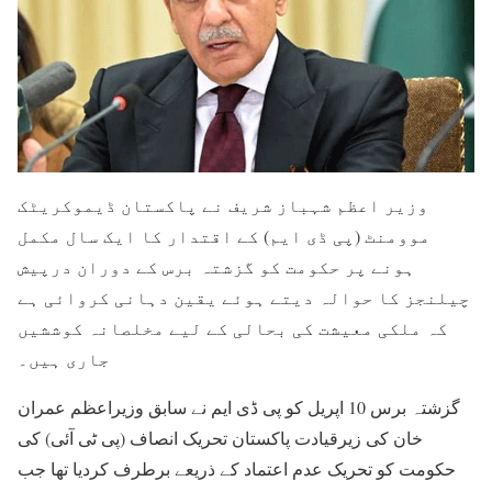
وزیر اعظم شہباز شریف نے پاکستان ڈیموکریٹک
موومنٹ (پی ڈی ایم) کے اقتدار کا ایک سال مکمل
ہونے پر حکومت کو گزشتہ برس کے دوران درپیش
چیلنجز کا حوالہ دیتے ہوئے یقین دہانی کروائی ہے
کہ ملکی معیشت کی بحالی کے لیے مخلصانہ کوششیں
جاری ہیں۔
گزشتہ برس 10 اپریل کو پی ڈی ایم نے سابق وزیراعظم عمران
خان کی زیرقیادت پاکستان تحریک انصاف (پی ٹی آئی) کی
حکومت کو تحریک عدم اعتماد کے ذریعے برطرف کردیا تھا جب