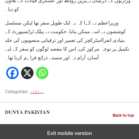
وزارتوں کے درمیان بہترین روابط اور عسکری قیادت کے تعاون
کو دیا۔
وزیراعظم نے کہا کہ یہ ایک طویل سفر تھا لیکن مسلسل
کوششوں نے اسے ممکن بنایا، حکومت نے پبلک ٹرانسپورٹ کے
بنیادی انفرااسٹرکچر کی تعمیر اور ترقیاتی منصوبوں کی جلد
تکمیل پر توجہ مرکوز کی، اس کا مقصد لوگوں کو سفر کے لیے
آسان، آرام دہ اور سستے ذرائع فراہم کرنا تھا۔
ہیڈلائن
Categories:
DUNYA PAKISTAN
Back to top
Exit mobile version