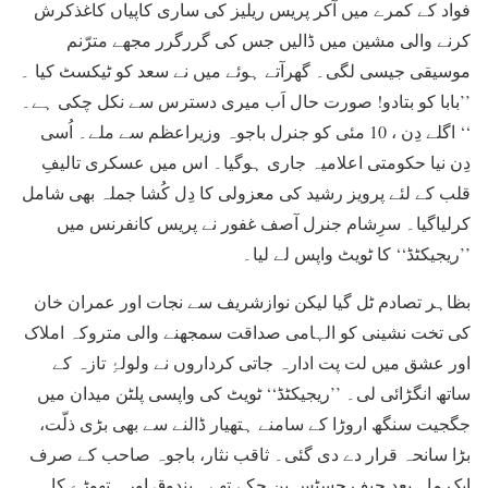
فواد کے کمرے میں آکر پریس ریلیز کی ساری کاپیاں کاغذکرش
کرنے والی مشین میں ڈالیں جس کی گررگرر مجھے مترّنم
موسیقی جیسی لگی۔ گھرآتے ہوئے میں نے سعد کو ٹیکسٹ کیا ۔
’’بابا کو بتادو! صورت حال اَب میری دسترس سے نکل چکی ہے۔
‘‘ اگلے دِن ، 10 مئی کو جنرل باجوہ وزیراعظم سے ملے۔ اُسی
دِن نیا حکومتی اعلامیہ جاری ہوگیا۔ اس میں عسکری تالیفِ
قلب کے لئے پرویز رشید کی معزولی کا دِل کُشا جملہ بھی شامل
کرلیاگیا۔ سرِشام جنرل آصف غفور نے پریس کانفرنس میں
’’ریجیکٹڈ‘‘ کا ٹویٹ واپس لے لیا۔
بظاہر تصادم ٹل گیا لیکن نوازشریف سے نجات اور عمران خان
کی تخت نشینی کو الہامی صداقت سمجھنے والی متروکہ املاک
اور عشق میں لت پت ادارہ جاتی کرداروں نے ولولۂِ تازہ کے
ساتھ انگڑائی لی۔ ’’ریجیکٹڈ‘‘ ٹویٹ کی واپسی پلٹن میدان میں
جگجیت سنگھ اروڑا کے سامنے ہتھیار ڈالنے سے بھی بڑی ذلّت،
بڑا سانحہ قرار دے دی گئی۔ ثاقب نثار، باجوہ صاحب کے صرف
ایک ماہ بعد چیف جسٹس بن چکے تھے۔ بندوق اور ہتھوڑے کا