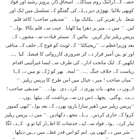
حصے کے ڈرائنگ روم میںآگئے۔ اسحاق ڈار، پرویز رشید اور فواد
کوبھی بلالیا۔تھوڑی دیر پہلے کی گفتگو کے تسلسل میں ایک اور
شعلہ بار تقریر کی۔ یکایک بولے ۔’’صدیقی صاحب! کاغذ قلم
لیں۔‘‘ میں نے میز پر دھرا پیڈ اٹھایا۔ جیب سے قلم نکالا۔بولے ’’
پریس ریلیز تیار کریں۔ بتائیں کہ سینئر قیادت سے مشورے کے
بعد وزیراعظم نے ’’ریجیکٹڈ‘‘ کے ٹویٹ کو فوج کے حلف کے منافی
اور توہین آمیز قرار دے کر ضروری کارروائی کا فیصلہ کیا ہے۔
لکھیں کہ ایک ماتحت ادارے کی طرف سے ایسا غیرآئینی اقدام
ریاست کے خلاف جنگ ہے۔‘‘ لمحہ بھر کو رُکے تو میں نے کہا
’’میاں صاحب ! میرے خیال میں اس طرح کا پریس ریلیز۔‘‘
انہوں نے مجھے بات پوری نہ کرنے دی۔ بولے ۔ ’’صدیقی صاحب !
بہت ہوگئی۔ پچھلے دَس دِن سے برداشت کئے بیٹھا ہوں…
‘‘پریس ریلیز میں ڈھیر سارا بارود بھرنے کے بعد بولے’’ابھی کمپوز
کروا کے جاری کردیں۔ پہلے مجھے دکھادیں۔‘‘ میں نے پریس ریلیز
تیار کرتے ہوئے فواد سے اپنے خدشات کا اظہار کیا تو وہ کہنے لگا
’’ سَر میں نے کبھی پی۔ایم کو اس قدر غصّے میں نہیں دیکھا۔