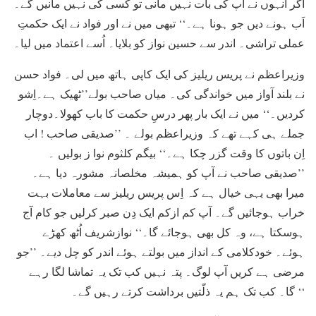
اگر انہوں نے آپ کی بات نہیں مانی تو کسی کی نہیں مانیں گے۔
اَب ہونے دیں جو ہونا ہے۔‘‘ تبھی میں نے اور فواد نے ایک حکمتِ
عملی تراشی۔ اندر سے حسین نواز کو بلایا۔ اُسے اعتماد میں لیا۔
وزیراعظم نے پریس ریلیز کی ایک کاپی ہاتھ میں لی۔ فواد حسن
نے بلند آواز میں خواندگی کی۔ میاں صاحب بولے’’ٹھیک ہے۔اِشو
کردیں۔‘‘ میں نے ایک بار پھر درسِ حکمت کا باب کھولا۔دوچار
جملے ہی کہے تھے کہ وزیراعظم بولے ۔ ’’صدیقی صاحب ! اب
اِن باتوں کا وقت گزر چکا ہے۔‘‘ بیگم کلثوم نوا ز بولیں ۔
’’صدیقی صاحب نے آپ کو ہمیشہ مخلصانہ مشورہ دیا ہے۔
میرا بھی یہی خیال ہے کہ اِس پریس ریلیز سے معاملات بہت
خراب ہوجائیں گے۔ آپ کم ازکم ایک دِن صبر کرلیں جو کام آج
ہوسکتا ہے، وہ کل بھی ہوجائے گا۔‘‘ نوازشریف اُٹھ کھڑے
ہوئے۔ خودکلامی کے انداز میں بولتے ہوئے اندر کو چل دیے۔ ’’جو
مرضی ہے کریں آپ لوگ۔ پتہ نہیں کب تک یہ تماشا لگا رہے
گا۔ کب تک ہم یہ ذلّتیں برداشت کرتے رہیں گے۔ ‘‘