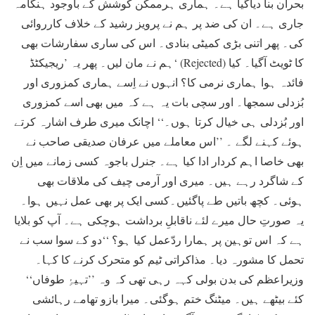
بحران بنا دیاگیا ہے۔ ہماری ہرممکن کوشش کے باوجود ہنگامہ
جاری ہے۔ ان کی ضد پر ہم نے پرویز رشید کے خلاف کارروائی
کی۔ پھر اتنی بڑی کمیٹی بنادی۔ اس کی ساری سفارشات بھی
ہم نے مان لیں۔ پھر یہ ’ریجیکٹڈ‘ (Rejected) کا ٹویٹ آگیا۔ کیا
فائدہ ہوا ہماری نرمی کا؟ انہوں نے اِسے ہماری کمزوری اور
بُزدلی سمجھا۔ اور سچی بات یہ ہے کہ میں بھی اسے کمزوری
اور بُزدلی ہی خیال کرتا ہوں۔‘‘ اچانک میری طرف اشارہ کرتے
ہوئے کہنے لگے ۔ ’’اس معاملے میں عرفان صدیقی صاحب نے
بھی خاصا اہم کردار ادا کیا ہے۔ جنرل باجوہ کسی زمانے میں اِن
کے شاگرد رہے ہیں۔ میری اور آرمی چیف کی ملاقات بھی
ہوئی۔ کچھ باتیں طے پاگئیں۔کسی ایک پر بھی عمل نہیں ہوا۔
یہ صورتِ حال میرے لئے ناقابلِ برداشت ہوچکی ہے۔ آپ کو بلایا
ہے کہ اس توہین پر ہمارا ردّعمل کیا ہو؟ ‘‘دو کے سوا سب نے
تحمل کا مشورہ دیا۔ مذاکراتی ٹیم کو متحرک کرنے کا کہا۔
وزیراعظم کی بدن بولی کہہ رہی تھی کہ وہ ’’تہیۂِ طوفاں‘‘
کئے بیٹھے ہیں۔ میٹنگ ختم ہوگئی۔ میرا بازو تھامے رہائشی