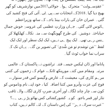
’’عقدِسہولت‘‘ متحرک ہوا۔ جولائی2017میں نوازشریف کو گھر
بھیج دیا گیا۔2018کے انتخابات سے پی۔ٹی۔آئی کی فتح کشید کی
گئی۔ عمران خان کی بارات بینڈ باجے کے ساتھ وزیراعظم
ہائوس لائی گئی۔ جہاں وزارتِ عظمی کی عروسۂِ خوش جمال
حیاباختہ دوشیزہ کی طرح گھونگھٹ سے منہ نکالے کھلکھلا کر
ہنس رہی تھی۔ ایک پیج ہی نہیں، ایک ایک سطر اور ایک ایک
لفظ ’’مَن توشدم تو مَن شْدی‘ کی تصویر بن گئے۔ یہاں تک کہ
سراب نما خواب ٹوٹ گیا۔
پاناما اور ڈان لیکس جیسے فتنہ تراشوں نے پاکستان کے عالمی
مرتبہ ومقام میں کتنے مورپنکھ ٹانکے، عوام کے زخموں کی کتنی
مرہم کاری کی، معیشت کے عارض وگیسو کس قدر سنوارے،
فوج کی عزت وآبرو میں کتنا اضافہ کیا ، خود اپنے نام وناموس کو
کون سے چار چاند لگائے اور آخری ضربِ کاری لگانے والے ثاقب
نثار اور قمر باجوہ کو یہ کشورکشائی کس بھائو پڑ رہی ہے؟
’’عبرت سرائے دہر‘‘ کی اِس داستان کے لئے کالم نہیں، کتاب