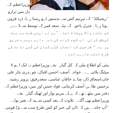
وزیراعظم کے
دِل میں ترازو
’’ریجیکٹڈ‘‘ کے تیرِنیم کش سے بدستور لہو رِستا رہا، دَرد فزوں
ہوتا رہا۔ جنرل باجوہ کے بیٹے سعد قمر کے توسط سے8 مئی
کو ملنے والا پیغام تھا۔ ’’ہم نے اپنی طرف سے بہت
کوشش کرلی۔ اب کچھ کرنے کی ذمہ داری دوسرے فریق
پر ہے۔‘‘ طرفین کے اعصاب کڑی کمان کی کَسی تانت کی
طرح تنتے جارہے تھے ۔
8 مئی کو اطلاع ملی کہ کل گیارہ بجے وزیراعظم نے ایک اہم
میٹنگ بلائی ہے۔ خواجہ آصف، احسن اقبال، چوہدری نثار علی
خان،اسحاق ڈار، شاہد خاقان عباسی، سعدرفیق، پرویز رشید،
برجیس طاہر، آصف کرمانی، فواد حسن اور میں، وزیراعظم کے
دفتر میں بیٹھے تھے کہ پہلے مریم نواز اور ٹھیک گیارہ بجے
وزیراعظم بھی آگئے۔ تلاوت کے بعد کسی تمہید کے بغیر بولے۔
’’آپ جانتے ہیں کہ ڈان کی خبر کو کس طرح سب سے بڑا قومی