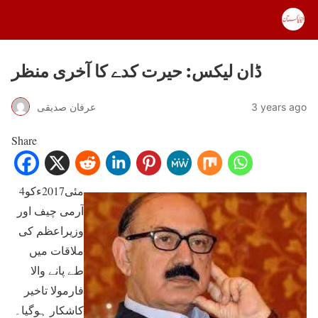
DUNYA PAKISTAN
ڈان لیکس: حیرت کدے کا آخری منظر
3 years ago
عرفان صدیقی
Share
4مئی2017ءکو
آرمی چیف اور
وزیراعظم کی
ملاقات میں
طے پانے والا
فارمولا تاخیر
کاشکار ہوگیا۔