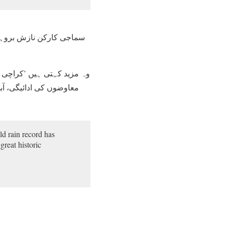
سماجی کارکن نازش بروہی
وہ مزید کہتی ہیں ’کراچی می
معاوضوں کی ادائیگی، آب
ld rain record has
great historic