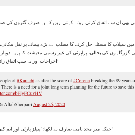
 بھی ان سے اتفاق کرتی ہوئے کہتی ہیں کہ یہ صرف گٹروں کی صفا
ں سیلاب کا مسئلہ حل کرنے کا مطلب ہے بڑے پیمانے پر نقل مکانی، گ
ی گزرگاہوں کی بحالی، پراپرٹی کی غیر رسمی معیشت کا پہیہ دوبار
اخراجات اور یہ سب اتفاق رائے کے بغیر نہیں کیا جاسکتا۔‘
people of
#Karachi
as after the scare of
#Corona
breaking the 89 years o
There is a need for a joint long term planning for the future to save this 
itter.com/bFIgFCuvHV
(@AftabSherpao)
August 25, 2020
جبکہ میر محد نامی صارف نے لکھا: ’پیپلز پارٹی اور ایم کیو ایم نے شہر کو تباہ کر دیا۔‘