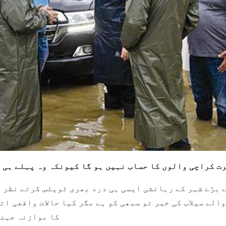
 بڑے شہر کے رہائشی ایسی ہی درد بھری ٹویٹس کرتے نظر 
الے سیلاب کی خبر تو سبھی کو ہے مگر کیا حالات واقعی ات
کا موازنہ جہنم