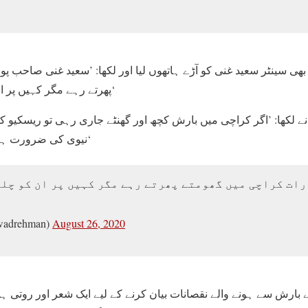
ھی سینٹر سعید غنی کو آڑے ہاتھوں لیا اور لکھا: ’سعید غنی صاحب پ
پھرتے رہے مگر کہیں پر ان کو چلو بھر پانی نہیں ملا۔‘
کھا: ’اگر کراچی میں بارش کچھ اور گھنٹے جاری رہی تو ریسکیو کے
نیوی کی ضرورت ہو گی۔ یہ کوئی مذاق نہیں۔‘
رات کراچی میں گھومتے پھرتے رہے مگر کہیں پر ان کو چلو
wadrehman)
August 26, 2020
بارش سے ہونے والے نقصانات بیان کرنے کے لیے ایک شعر اور روتی ہوئ