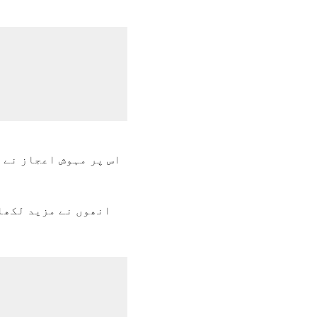
اس پر مہوش اعجاز نے س
انھوں نے مزید لکھا: