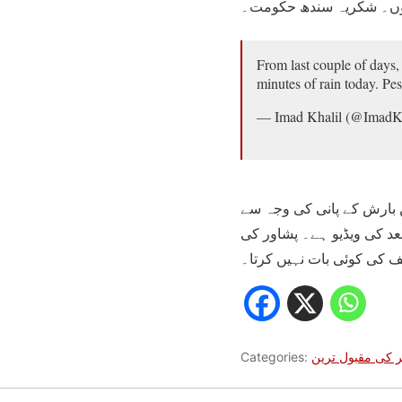
From last couple of days,
minutes of rain today. Pe
— Imad Khalil (@Imad
ں بارش کے پانی کی وجہ سے
پلز پارٹی کی جانب ہے۔ یہ پشاور یونیورسٹی روڈ کی آج بارش کے 30 منٹ بعد کی ویڈیو ہے۔ پشاور کی
ر کی مقبول ترین
Categories: