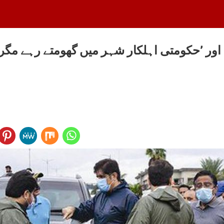
ور ’حکومتی اہلکار شہر میں گھومتے رہے مگر ان