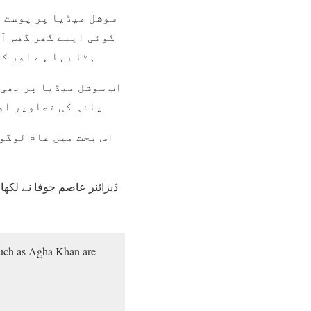
سوشل میڈیا پر پوسٹ ک
کوئی اپنے گھر گھس آن
ہٹا رہا ہے اور ک
اب سوشل میڈیا پر بھی 
پانی کی تصاویر او
اس بحث میں عام لوگو
ڈیزائنر عاصم جوفا نے لکھ
 such as Agha Khan are