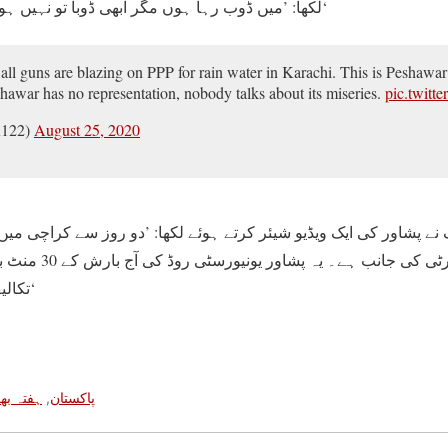
لکھا: ’میں ڈوب رہا ہوں مگر ابھی ڈوبا تو نہیں ہوں۔ شکریہ سندھ حکومت۔‘
 all guns are blazing on PPP for rain water in Karachi. This is Peshawar
shawar has no representation, nobody talks about its miseries.
pic.twit
K122)
August 25, 2020
نے پشاور کی ایک ویڈیو شیئر کرتے ہوئے لکھا: ’دو روز سے کراچی می
تمام بندوقوں کا رخ پی
تکالیف کی کوئی بات نہیں کرتا۔‘
پاکستان
,
ہفتہ بھ