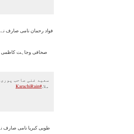
فواد رحمان نامی صارف نے ب
صحافی وجاہت کاظمی نے ل
سعید غنی صاحب پوری 
ملا.
#KarachiRain
طوبی کبریا نامی صارف نے 