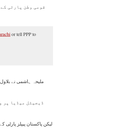
قومی وطن پارٹی کے 
rachi
or tell PPP to
ملیحہ ہاشمی نے بلاول ب
ڈیجیٹل میڈیا پر وز
لیکن پاکستان پیپلز پارٹی 