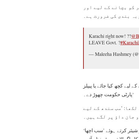
 کو بچانے کے لیے اور
بہ بندی کی ضرورت ہے۔
Karachi right now! ??
@BB
LEAVE Govt. ?
#Karachi
— Maleeha Hashmey (
 لیے کچھ کیا جائے یا پیپلز
پارٹی حکومت چھوڑ دے۔‘
کھا: ’سب سندھ کے لیے
شیئر کرتے ہوئے ’سب اچھا‘
کا راگ الاپتے ہوئے نظر آئے۔