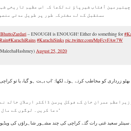
چیئیرمین آفتاب شیرپاؤ نے لکھا کہ اس عظیم تاریخی شہر
مستقبل کے لے مشترکہ طور پر طویل مدتی منصو
huttoZardari
– ENOUGH is ENOUGH! Either do something for
#Ka
Rain
#KarachiRains
#KarachiSinks
pic.twitter.com/MpFcvFAw7W
@MaleehaHashmey)
August 25, 2020
ھٹو زرداری کو مخاطب کرتے ہوئے لکھا: ’اب بہت ہو گیا، یا تو کراچی کے
یراعظم عمران خان کے فوکل پرسن ڈاکٹر ارسلان خالد نے ل
دعا کریں۔ لوگوں کے مال و جان داؤ پر لگے ہیں۔‘
کے سینٹر سعید غنی رات گئے کراچی کی چند مشہور شاہراؤں کی ویڈیو 