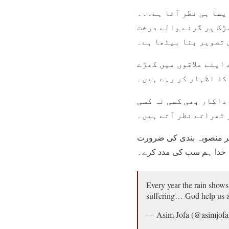
یسا ہی نظر آتا ہے۔۔۔
سڑک پر گرنے والے درخت
 تصویر بنا بیٹھا ہے۔
 اپنے علاقوں میں کھڑے
کا اظہار کر رہے ہیں۔
داکار بھی کسی نہ کسی
 ٹھراتے نظر آتے ہیں۔
ہتر منصوبہ بندی کی ضرورت
Every year the rain shows
suffering… God help us a
— Asim Jofa (@asimjof