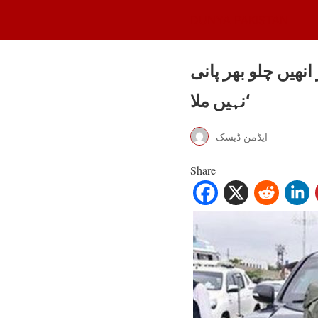
DUNYA PAKISTAN
ھیں چلو بھر پانی
نہیں ملا‘
ایڈمن ڈیسک
Share