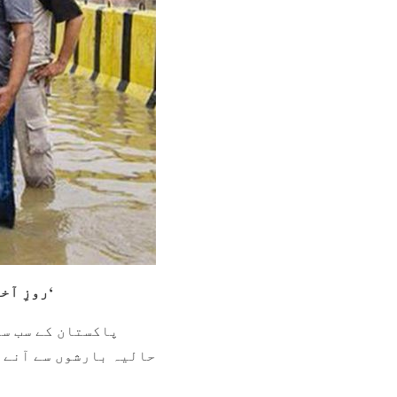
’روزِ آخرت کراچی والوں کا حساب نہیں ہو گا کیونکہ وہ پہلے ہی دوزخ میں رہ رہے ہیں۔‘
پاکستان کے سب سے
حالیہ بارشوں سے آنے و