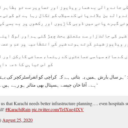
ی جانے والی بے شمار ویڈیوز اور تصاویر سے تو بظاہر ا
ے والے بن بلائے پانی کے سیلاب کو نکال رہا ہے تو کوئی 
وئی گہرے پانی میں ڈوبی گاڑیوں اور رکشوں پر بے بسی کی
شہر کی حالت زار سے متعلق بحث چھڑ گئی ہے اور لوگ اپنے
ر ویڈیوز شیئر کرتے ہوئے شہر کی انتظامیہ پر غم و غصہ 
ں کے ساتھ سیاسی جماعتوں کے رہنما، سماجی کارکن اور ا
کو اس تباہی کا ذمہ دار
ا: ’ہر سال بارش ہمیں یہ بتاتی ہے کہ کراچی کو انفراسٹرکچر کی ب
ہے۔ آغا خان جیسے ہسپتال بھی متاثر ہو رہے ہیں۔ خدا ہم سب کی مدد کرے۔‘
 us that Karachi needs better infrastructure planning…. even hospitals
ll!
#KarachiRain
pic.twitter.com/TeIXue4IXV
a)
August 25, 2020