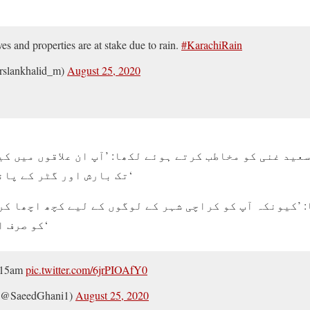
ves and properties are at stake due to rain.
#KarachiRain
rslankhalid_m)
August 25, 2020
عید غنی کو مخاطب کرتے ہوئے لکھا: ’آپ ان علاقوں میں ک
تک بارش اور گٹر کے پانی میں ڈوبے ہوئے ہیں۔‘
 ’کیونکہ آپ کو کراچی شہر کے لوگوں کے لیے کچھ اچھا کر
کو صرف اپنی سیاست کی فکر ہے۔‘
2-15am
pic.twitter.com/6jrPIOAfY0
 (@SaeedGhani1)
August 25, 2020