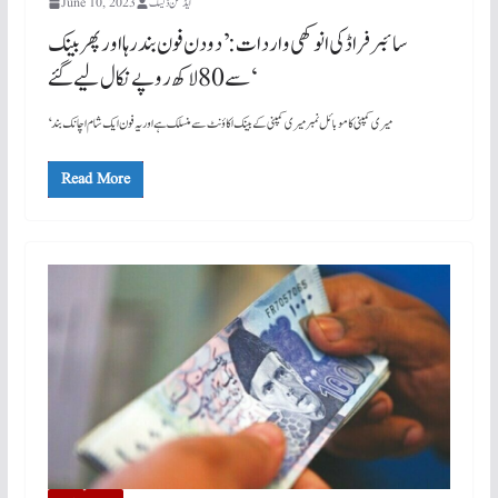
ایڈمن ڈیسک
June 10, 2023
سائبر فراڈ کی انوکھی واردات: ’دو دن فون بند رہا اور پھر بینک
سے 80 لاکھ روپے نکال لیے گئے‘
‘میری کمپنی کا موبائل نمبر میری کمپنی کے بینک اکاؤنٹ سے منسلک ہے اور یہ فون ایک شام اچانک بند
Read More