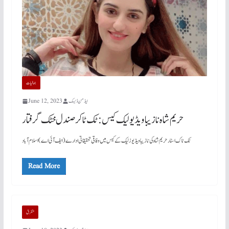
جمالیات
ایڈمن ڈیسک
June 12, 2023
حریم شاہ نازیبا ویڈیو لیک کیس: ٹک ٹاکر صندل خٹک گرفتار
ٹک ٹاک اسٹار حریم شاہ کی نازیبا ویڈیوز لیک کے کیس میں وفاقی تحقیقاتی ادارے (ایف آئی اے) اسلام آباد
Read More
متفرق