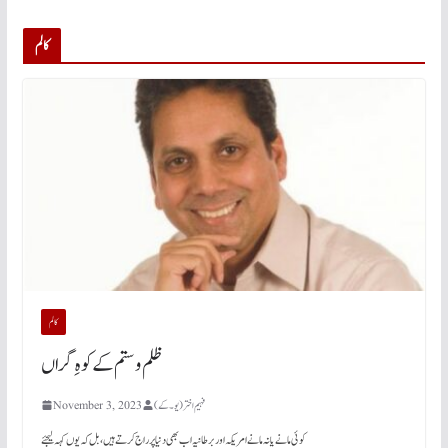
کالم
کالم
فہیم اختر (یو۔ کے)
November 3, 2023
کوئی مانے یا نہ مانے امریکہ اور برطانیہ اب بھی دنیا پر راج کرتے ہیں، بل کہ یوں کہہ لیجئے