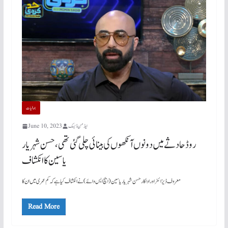
جمالیات
ایڈمن ڈیسک
June 10, 2023
روڈ حادثے میں دونوں آنکھوں کی بینائی چلی گئی تھی، حسن شہریار
یاسین کا انکشاف
معروف ڈیزائنر اور اداکار حسن شہریار یاسین (ایچ ایس وائے) نے انکشاف کیا ہے کہ کم عمری میں ان کا
Read More