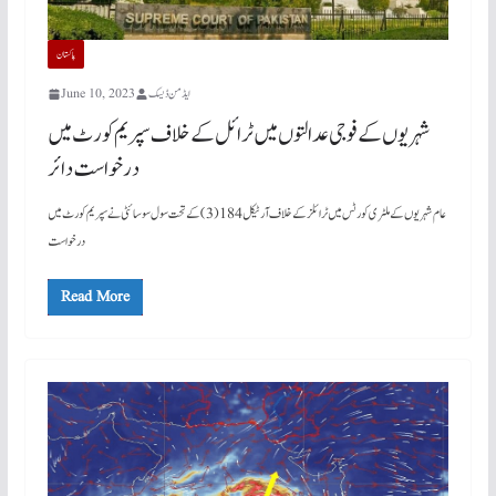
پاکستان
ایڈمن ڈیسک
June 10, 2023
شہریوں کے فوجی عدالتوں میں ٹرائل کے خلاف سپریم کورٹ میں
درخواست دائر
عام شہریوں کے ملٹری کورٹس میں ٹرائلز کے خلاف آرٹیکل 184(3) کے تحت سول سوسائٹی نے سپریم کورٹ میں
درخواست
Read More