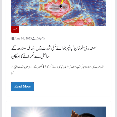
صحت
ایڈمن ڈیسک
June 10, 2023
سمندری طوفان ’بائپر جوائے‘ کی شدت میں اضافہ، سندھ کے
ساحل سے ٹکرانے کا امکان
بحیرہ عرب میں موجود انتہائی شدید سمندری طوفان ’بائپر جوائے‘ گزشتہ 12 گھنٹوں کے دوران مزید شدت اختیار کر
گیا
Read More