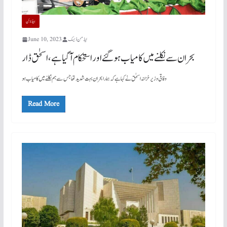
ہیڈلائن
ایڈمن ڈیسک
June 10, 2023
بحران سے نکلنے میں کامیاب ہو گئے اور استحکام آ گیا ہے، اسحٰق ڈار
وفاقی وزیر خزانہ اسحٰق نے کہا ہے کہ ہمارا بحران بہت شدید تھا جس سے ہم نکلنے میں کامیاب ہو
Read More