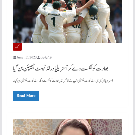
کھیل
ایڈمن ڈیسک
June 12, 2023
بھارت کو شکست دے کر آسٹریلیا ورلڈ ٹیسٹ چیمپئن بن گیا
آسٹریلیا آئی سی سی ورلڈ ٹیسٹ چیمپئن شپ کے فائنل میں بھارت کو شکست دیکر ورلڈ ٹیسٹ چیمپئن بن گیا۔
Read More