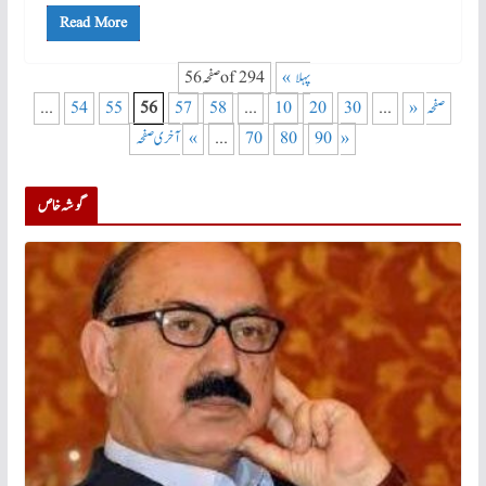
Read More
« پہلا
صفحہ 56 of 294
صفحہ
«
...
30
20
10
...
58
57
56
55
54
...
آخری صفحہ »
90
80
70
...
»
گو شہ خاص