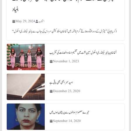
بنیاد
انتخاب
May 29, 2024
“ذکریا ایوبی” چترال کے دور افتادہ علاقے گرم چشمہ میں آغا خان ایجوکیشن سروس کی جانب سے ہائیر سیکنڈری اسکول
آغا خان ہائیر سیکنڈری اسکول سین لشٹ میں تقسیم اسناد و انعامات کی تقریب
November 1, 2023
امید سحر ابھی بھی باقی ہے
December 23, 2020
تیرے معصوم سوالوں سے پریشان ہوں میں
September 14, 2020