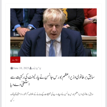
دنیابھرسے
ایڈمن ڈیسک
June 10, 2023
سابق برطانوی وزیراعظم بورس جانسن نے پارلیمنٹ کی رکنیت سے
استعفیٰ دے دیا
سابق برطانوی وزیر اعظم بورس جانسن نے اپنے رویے کی تحقیقات کیے جانے کے خلاف گزشتہ روز احتجاجاً اچانک
رکن