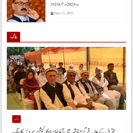
ہمارا 2023 اور ہٹلر کا 1923
June 13, 2023
بلاگ
بلاگ
چترال کے علاقے گرم چشمہ میں آغا خان ایجوکیشن سروس کا سنگ