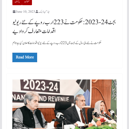
معیشت
پاکستان
ایڈمن ڈیسک
June 10, 2023
بجٹ 24-2023: حکومت نے 223 ارب روپے کے نئے ریونیو
اقدامات متعارف کروادیے
حکومت نے نئے مالی سال کے بجٹ میں 223 ارب روپے کے نئے ریونیو اقدامات کا اعلان کیا ہے تاہم
Read More