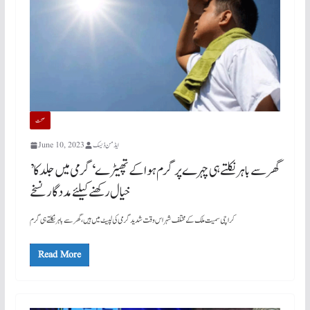
صحت
ایڈمن ڈیسک
June 10, 2023
’گھر سے باہر نکلتے ہی چہرے پر گرم ہوا کے تھپیڑے‘ گرمی میں جلد کا
خیال رکھنے کیلئے مددگار نسخے
کراچی سمیت ملک کے مختلف شہر اس وقت شدید گرمی کی لپیٹ میں ہیں، گھر سے باہر نکلتے ہی گرم
Read More