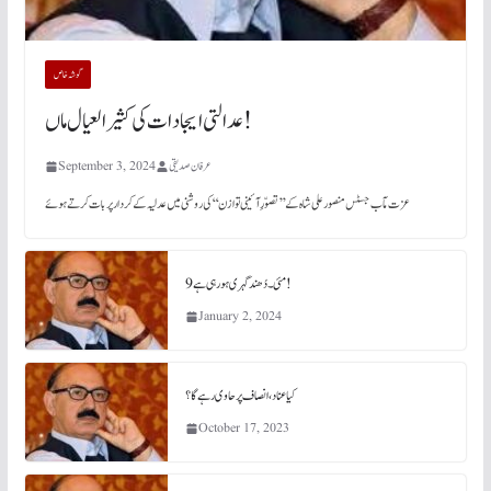
گو شہ خاص
عدالتی ایجادات کی کثیر العیال ماں!
عرفان صدیقی
September 3, 2024
عزت مآب جسٹس منصور علی شاہ کے ’’تصوّرِ آئینی توازن‘‘ کی روشنی میں عدلیہ کے کردار پر بات کرتے ہوئے
9 مئی۔ دُھند گہری ہورہی ہے!
January 2, 2024
کیا عناد، انصاف پر حاوی رہے گا؟
October 17, 2023