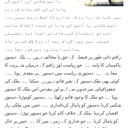
،آئین شکنی اور آئین کی
پامالی کی تشریحات کر رہے
ہیں۔کہا جا رہا ہے کہ غداری کا لفظ درست نہیں ہے۔
آئین شکنی یا آئین کی پامالی جیسے الفاظ مناسب
تھے جو استعمال کیے جاتےتو اچھا تھا۔تفصیلی
فیصلہ میں پیراگراف بعد از مرگ لاش کو سر عام
پھانسی دینے پر بھی شور مچا ہے۔
راقم ذاتی طور پر فیصلہ کے حق یا مخالف نہیں ہے بلکہ دستور
پاکستان کا پابند ہے۔جو ریاست اور راقم کے درمیان شہریت کا
معاہدہ ہے۔دستوری ریاست میں دستور ہی مقدم ہوتا ہے۔
کوئی بھی ملک دستور کے بغیر قائم نہیں رہ سکتا ہے۔ملک کی
جعفرافیائی سرحدوں سے اہم اور مقدس اس ملک کا دستور
ہوتا ہے جو ملک کا وجود قائم رکھتا ہے۔دستور کوتوڑنا ،دستور
شکنی کرنا ،دستور کو پامال کرناغداری ہے۔جس میں ملکی راز
افشاں کردینا ،ملک کے خلاف کام کرنا جو دستور توڑنے ،دستور
کو پامال کرنا ہے جو غداری کے زمرے میں آتا ہے۔جس پر حال