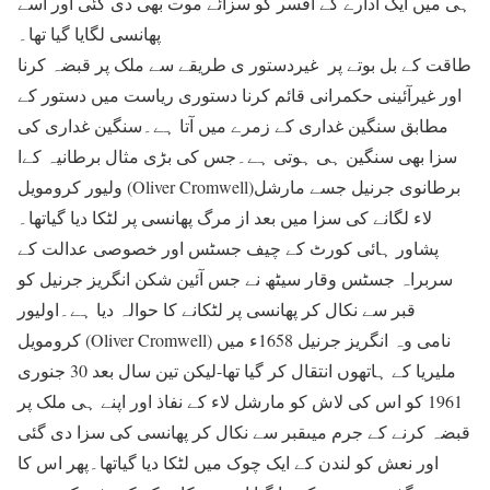
ہی میں ایک ادارے کے افسر کو سزائے موت بھی دی گئی اور اسے
پھانسی لگایا گیا تھا۔
طاقت کے بل بوتے پر غیردستور ی طریقے سے ملک پر قبضہ کرنا
اور غیرآئینی حکمرانی قائم کرنا دستوری ریاست میں دستور کے
مطابق سنگین غداری کے زمرے میں آتا ہے۔سنگین غداری کی
سزا بھی سنگین ہی ہوتی ہے۔جس کی بڑی مثال برطانیہ کےا
ولیور کرومویل (Oliver Cromwell)برطانوی جرنیل جسے مارشل
لاء لگانے کی سزا میں بعد از مرگ پھانسی پر لٹکا دیا گیاتھا۔
پشاور ہائی کورٹ کے چیف جسٹس اور خصوصی عدالت کے
سربراہ جسٹس وقار سیٹھ نے جس آئین شکن انگریز جرنیل کو
قبر سے نکال کر پھانسی پر لٹکانے کا حوالہ دیا ہے۔اولیور
کرومویل (Oliver Cromwell) نامی وہ انگریز جرنیل 1658ء میں
ملیریا کے ہاتھوں انتقال کر گیا تھا-لیکن تین سال بعد 30 جنوری
1961 کو اس کی لاش کو مارشل لاء کے نفاذ اور اپنے ہی ملک پر
قبضہ کرنے کے جرم میںقبر سے نکال کر پھانسی کی سزا دی گئی
اور نعش کو لندن کے ایک چوک میں لٹکا دیا گیاتھا۔پھر اس کا