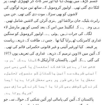
جسم گڑھے میں پھینک دیا گیا اور سر کاٹ کر کھوپڑی کھمبے پر
لٹکا دی گئی تھی۔ اولیور کرومویل کے ساتھ تین مزید لوگوں کی
لاشوں کو بھی سزائے موت دی گئی تھی۔جن میں
رابرٹ بلیک، جان براڈشا اور ہنری آئرٹن کی لاشیں شامل تھیں۔
یہی وجہ ہے کہ انگلینڈ میں اس کے بعد کسی کو پھر مارشل لاء
لگانے کی جرات نہیں ہوئی ہے۔اولیور کرومویل کو سنگین
غداری کامرتکب ٹھہرایا گیا تھا ۔جس نے طاقت کے ذریعے ریاست
پر قبضہ کیا اورغیر آئینی و غیر قانونی حکمرانی قائم کی تھی۔
1973 کے آئین میں 18ویں ترمیم کے ذریعے غداری کی تعریف یوں
کی گئی ہےکہ آئین ِ پاکستان کا آرٹیکل 6 کہتا ہے کہ ’ہر وہ
شخص غدار ہے جو طاقت کے استعمال یا کسی بھی غیر
آئینی طریقے سے آئین پاکستان کو منسوخ، تحلیل،
معطل یا عارضی طور پر بھی معطل کرتا ہے یا ایسا
کرنے کی کوشش بھی کرتا یا ایسا کرنے کی سازش میں
شریک ہوتا ہے۔‘
پاکستان کے آئین کی پامالی اور آئین شکنی کے حوالے سے جو