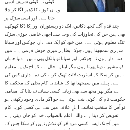
کوئی نہ کوئی شریف آدمی
وہاں کوڑے کا ڈھیر لگا کر چلا
جاتا ہے۔ اور اسی سڑک پر
چند قدم آگے کچھ دکانیں، ایک دو ریستوران اور اِکا دُکا کھوکھے
بھی ہیں جن کی تجاوزات کی وجہ سے اچھی خاصی چوڑی سڑک
تنگ معلوم ہوتی ہے۔ میں خود کو ایک ذمہ دار، چوکس اور سیانا
شہری سمجھتا ہوں، جوکہ بظاہر میری خوش فہمی ہے، میں
ذمہ دار ہوں نہ چوکس اور سیانا تو بالکل بھی نہیں۔ دنیا جہان
کو مشورے دیتا پھرتا ہوں مگر اپنا یہ حال ہے کہ آج تک یہ معلوم
نہیں کر سکا کہ اسٹریٹ لائٹ ٹھیک کرنے کی ذمہ داری کس کی
ہے۔ پہلے میں سمجھتا تھا کہ شاید یہ کام بجلی کے محکمے کا
ہے مگر پھر مجھ سے بھی زیادہ کسی سیانے نے بتایا کہ مقامی
حکومت نام کی کوئی شے ہوتی ہے جو اگر مادی وجود رکھتی ہو
تو اُس کا منتخب نمائندہ اہلِ علاقہ میں سے ہی کسی کو یہ کام
تفویض کر دیتا ہے، واللہ اعلم بالصواب، خدا کو جان دینی ہے،
میں آج تک ایسے کسی مردِ حُر کو تلاش نہیں کر سکا جس کے