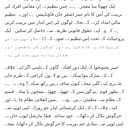
ایک چھوٹا سا معجزہ ہے، جس تنظیم نے اِن مقامی افراد کی
تربیت کی اُس کا نام عمر اصغر خان فاؤنڈیشن ہے اور یہ تنظیم
مالی امداد کرنے کے بجائے لوگوں کی اِس انداز میں تربیت کرتی
ہے کہ وہ اپنے حقوق قانونی طریقے سے حاصل کر سکیں۔ ایک
پروجیکٹ کے تحت اِس تنظیم نے صوبے کے 12اضلاع میں عوامی
تربیت کا یہ کام کیا ہے اور لوگوں کو باشعور اور
فعال بنانے میں مدد کی ہے۔
خیبر پختونخوا کے ایک دور افتادہ گاؤں کے باسی اگر اپنے علاقے
کے لئے سڑک بنوا سکتے ہیں تو لاہور، کراچی کے طرم خان
شہری اپنے گلی محلے کیوں صاف نہیں رکھ سکتے؟ وجہ یہ ہے
کہ بطور قوم ہم گورننس کے چھوٹے چھوٹے نسخوں یا سادہ قسم
کے نظام سے مطمئن نہیں ہوتے۔ ہمیں انقلابی نظام چاہئے اور
اسے چلانے کے لئے ایک کرشماتی لیڈر جو روزانہ اپنی ٹوپی سے
خرگوش نکال کر دکھائے۔ خود ساختہ فیلڈ مارشل ایوب خان نے
اپنی ٹوپی سے بنیادی جمہوریت کا خرگوش نکال کر دکھایا، نتیجے