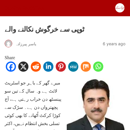
DUNYA PAKISTAN
ٹوپی سے خرگوش نکالنے والے
6 years ago
یاسر پیرزادہ
Share
میرے گھر کے باہر جو اسٹریٹ
لائٹ ہے وہ سال کے تین سو
پینسٹھ دن خراب رہتی ہے، آج
پچھترواں دن ہے۔ سڑک سے
کوڑا کرکٹ اُٹھانے کا بھی کوئی
تسلی بخش انتظام نہیں، اکثر