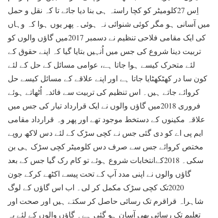
اِس 27کلومیٹر کو کچا راستہ ہی بنا دیا جائے تا کہ نقل و حمل
میں آسانی ہو مگر کوئی شنوائی نہ ہوئی۔ پھر یوں ہوا کہ وہاں
کی ایک مقامی فلاحی تنظیم نے دسمبر 2017میں گاؤں والوں کو
تربیت دینا شروع کی جس میں اُنہیں بتایا گیا کہ اپنے حقوق کے
لئے متحرک کیسے ہوا جاتا ہے، عوامی مسائل کے حل کے لئے
کون سا در کھٹکھٹایا جاتا ہے اور اپنے علاقے کے مسائل کیسے حل
کروائے جاتے ہیں۔ اس تنظیم کی تربیت سے فائدہ اُٹھاتے ہوئے
فروری 2018میں گاؤں والوں نے ایک قرارداد تیار کی جس میں
علاقہ مکینوں کے دستخط موجود تھے اور پھر وہ قرارداد مقامی
ایم پی اے کو دی گئی جس نے کچی سڑک کے لئے دس لاکھ روپے
مختص کروائے جس سے صرف دس کلومیٹر کچی سڑک ہی بن
سکی۔ 2018کےانتخابات شروع ہوئے تو کام رک گیا جس کے بعد
گاؤں والوں نے اپنی مدد آپ کے تحت پیسے اکٹھے کرکے جون
2020تک کچی سڑک مکمل کر لی۔ اب اس گاؤں کے لوگ
شاہراہ قراقرم تک رسائی حاصل کر سکتے ہیں اور صحت اور
تعلیم تک رسائی بھی آسان ہو گئی ہے۔ گاؤں والوں کے لئے یہ