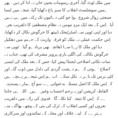
میں ملک ٹوٹ گیا، آخری رسومات یحییٰ خان نے ادا کر دیں۔ پھر
ہمیں سوشلسٹ انقلاب کا سبز باغ دکھایا گیا، نتیجے میں ایسا
صنعتی زوال شروع ہوا جو کئی دہائیوں تک رکنے میں ہی نہیں
آیا۔ اِس کے بعد ایک مردِ مومن نے نظامِ مصطفیٰ کا دلفریب نعرہ
دیا اور اپنی ٹوپی سے اسٹرٹیجک ڈیپتھ کا خرگوش نکال کر دکھایا،
اِس حکمت عملی نے ملک کو فرقہ واریت کے جہنم میں دھکیل
دیا اور ملک کا رہا سہا ڈھانچہ بھی برباد ہو گیا۔ ٹوپی سے
خرگوش نکالنے کی اگلی باری پرویز مشرف کی تھی، جناب نے
سات نکاتی اصلاحی ایجنڈا پیش کیا، جس کے بعد ملک کی ایسی
’اصلاح ‘ ہوئی کہ ہم دہشت گردی کی دلدل میں ڈوب گئے اور
کئی برس تک باہر نہ نکل سکے۔ اب ہم اِس نتیجے پر پہنچے ہیں
کہ اِس ملک کا اصل مسئلہ بدعنوانی ہے، سو آج ہمارے پسندیدہ
الفاظ، کرپشن اور بےرحم احتساب وغیرہ ہیں۔ اللہ ہی جانتا
ہے کہ اِس کا نتیجہ کیا نکلے گا۔ فدوی کی رائے میں دلفریب
نعروں اور کسی انقلاب کے ٹرک کی بتی کے پیچھے بھاگنے سے
بہتر ہے کہ اپنے علاقے اور محلے کے نمائندوں اور سرکاری