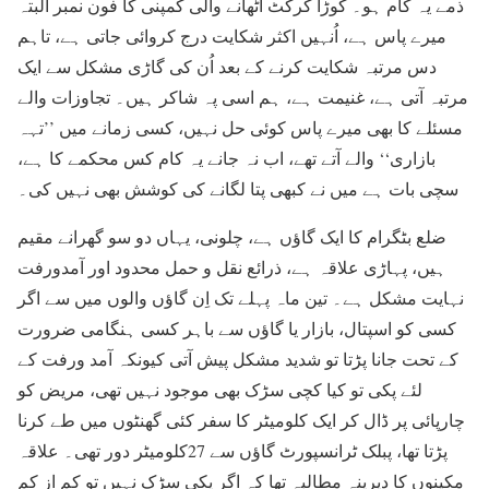
ذمے یہ کام ہو۔ کوڑا کرکٹ اُٹھانے والی کمپنی کا فون نمبر البتہ
میرے پاس ہے، اُنہیں اکثر شکایت درج کروائی جاتی ہے، تاہم
دس مرتبہ شکایت کرنے کے بعد اُن کی گاڑی مشکل سے ایک
مرتبہ آتی ہے، غنیمت ہے، ہم اسی پہ شاکر ہیں۔ تجاوزات والے
مسئلے کا بھی میرے پاس کوئی حل نہیں، کسی زمانے میں ’’تہہ
بازاری‘‘ والے آتے تھے، اب نہ جانے یہ کام کس محکمے کا ہے،
سچی بات ہے میں نے کبھی پتا لگانے کی کوشش بھی نہیں کی۔
ضلع بٹگرام کا ایک گاؤں ہے، چلونی، یہاں دو سو گھرانے مقیم
ہیں، پہاڑی علاقہ ہے، ذرائع نقل و حمل محدود اور آمدورفت
نہایت مشکل ہے۔ تین ماہ پہلے تک اِن گاؤں والوں میں سے اگر
کسی کو اسپتال، بازار یا گاؤں سے باہر کسی ہنگامی ضرورت
کے تحت جانا پڑتا تو شدید مشکل پیش آتی کیونکہ آمد ورفت کے
لئے پکی تو کیا کچی سڑک بھی موجود نہیں تھی، مریض کو
چارپائی پر ڈال کر ایک کلومیٹر کا سفر کئی گھنٹوں میں طے کرنا
پڑتا تھا، پبلک ٹرانسپورٹ گاؤں سے 27کلومیٹر دور تھی۔ علاقہ
مکینوں کا دیرینہ مطالبہ تھا کہ اگر پکی سڑک نہیں تو کم از کم