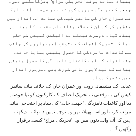
بنیاد بناتے ہوئے ’تحریکی مزاج‘ بھڑکاسکتی تھی۔
جمعہ کے دن مگر سپریم کورٹ سے دو فیصلے آئے۔ ایک
نے عمران خان کی سائفر کیس کی ضمانت اس انداز میں
منظور کی کہ ان کے خلاف بنائے اس مقدمے کا بھٹہ ہی
بیٹھ گیا۔ دوسرے فیصلے نے الیکشن کمیشن کو حکم
دیا کہ تحریک انصاف کے متوقع امیدواروں کی جانب
سے کاغذات نامزدگی کا حصول یقینی بنایا جائے۔
چند افراد کے لیے کاغذاتِ نامزدگی کا حصول یقینی
بنانے کے لیے لاہور ہائی کورٹ بھی بھرپور انداز
میں متحرک ہوا۔
عدلیہ کے مشفقانہ رویے اور عمران خان کے خلاف بنائے سائفر
کیس کی بے وقعتی نے تحریک انصاف کے کارکنوں کو نیا حوصلہ
دیا اور کاغذات نامزدگی ’چھینے جانے‘ کی بنیاد پر احتجاجی بیانیہ
مرتب کرنے اور اسے پھیلانے پر وہ توجہ نہیں دے پائے۔ دیکھتے
ہیں کہ آنے والے دنوں میں وہ ’تحریکی مزاج‘ کیسے برقرار
رکھیں گے۔