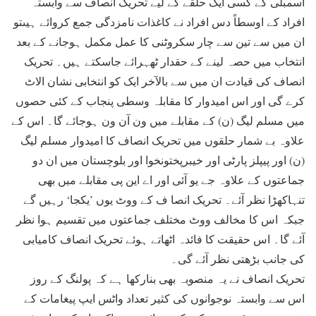
اسمبلی کے کسی ایک حلقے کے لیے تحریک انصاف سے وابستہ
افراد کے اوسطاً دس افراد نے کاغذات نامزدگی جمع کروائے ہیںتو
ان میں سے تین سے چار سکروٹنی کا عمل مکمل ہوجانے کے بعد
انتخاب میں حصہ لینے کے حقدار ٹھہرائے جاسکتے ہیں۔ تحریک
انصاف کی قیادت ان میں سے بالآخر ایک کو انتخابی نشان الاٹ
کرے گی اور اس امیدوار کا مقابلہ وسطی پنجاب کے کئی حصوں
میں مسلم لیگ (ن) کے مقابلے میں ون آن ون ہوجائے گا۔ اس کے
علاوہ بے شمار حلقوں میں تحریک انصاف کا امیدوار مسلم لیگ
(ن) اور پیپلز پارٹی اور خیبرپختونخوا اور بلوچستان میں ان دو
جماعتوں کے علاوہ جے یو آئی اور اے این پی مقابلے میں بھی
تنہاکھڑا نظر آئے۔ تحریک انصا ف کے ووٹ یوں ’یکجا‘ رہیں گے
جبکہ اس کا مخالف ووٹ مختلف جماعتوں میں تقسیم ہوا نظر
آئے گا۔ اس حقیقت کا فائدہ اٹھاتے ہوئے تحریک انصاف کامیابی
کی جانب بڑھتی نظر آئے گی۔
تحریک انصاف نے یہ منصوبہ بھی بنارکھا ہے کہ پولنگ کے روز
اس سے وابستہ نوجوانوں کی کثیر تعداد واٹس ایپ پیغامات کے