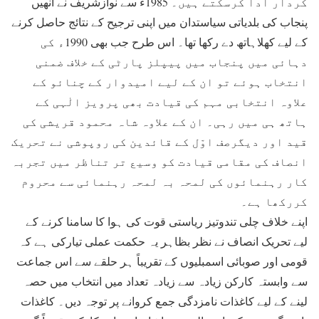
کردار ادا کرسکتے ہیں۔ 1985ء سے نوازشریف نے انھیں
پنجاب کی بلدیاتی سیاستدان میں اپنی ترجیح کے نتائج حاصل کرنے
کے لیے کھلاہاتھ دے رکھا تھا۔ اس طرح جب بھی 1990ء کی
دہائی میں پنجاب میں پیپلز پارٹی کے خلاف ضمنی
انتخاب ہوئے تو ان کے لیے امیدوار کے چنائو کے
علاوہ انتخابی مہم کی قیادت بھی پرویز الٰہی کے
ہاتھ ہی میں رہی۔ ان کے علاوہ شاہ محمود قریشی کی
قید اور دیگرصف اوّل کے قائدین کی روپوشی نے تحریک
انصاف کی مقامی قیادت کو وسیع تر تناظر میں تجربہ
کار رہنمائوں کی لمحہ بہ لمحہ رہنمائی سے محروم
کررکھا ہے۔
اپنے خلاف چلی تندوتیز ریاستی قوت کی ہوا کا سامنا کرنے کے
لیے تحریک انصاف نے نظر بظاہر یہ حکمت عملی تیارکی ہے کہ
قومی اور صوبائی اسمبلیوں کے تقریباً ہر حلقے سے اس جماعت
سے وابستہ کارکن زیادہ سے زیادہ تعداد میں انتخاب میں حصہ
لینے کے لیے کاغذات نامزدگی جمع کروانے پر توجہ دیں۔ کاغذات