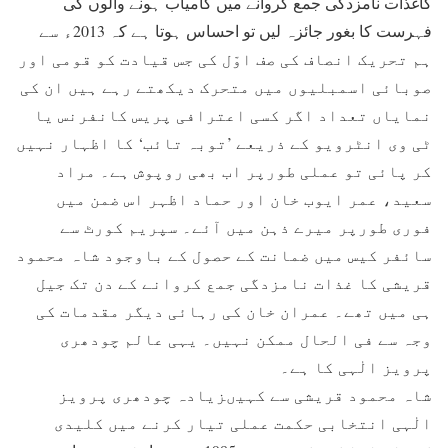
کاغذات نامزدگی جمع کروانے میں کامیاب ہونے والوں کی
فہرست کا بغور جائزہ لیں تو احساس ہوتا ہے کہ 2013ء سے
ہم تحریک انصاف کی صف اوّل کی جس قیادت کو قومی اور
صوبائی اسمبلیوں میں متحرک دیکھتے رہے ہیں ان کی
نمایاں تعداد اگر کسی اعترافی پریس کانفرنس یا
ٹی وی انٹرویو کے ذریعے ’توبہ تائب‘ کا اظہار نہیں
کر پائی تو عملی طورپر اب بھی روپوش ہے۔ مراد
سعید، عمر ایوب خان اور حماد اظہر اس ضمن میں
فوری طورپر میرے ذہن میں آئے۔ سپریم کورٹ سے
سائفر کیس میں ضمانت کے حصول کے باوجود شاہ محمود
قریشی کا غذات نامزدگی جمع کروانے کے دن تک جیل
ہی میں تھے۔ عمران خان کی رہائی دیگر مقدمات کی
وجہ سے فی الحال ممکن نہیں۔ یہی عالم چودھری
پرویز الٰہی کا ہے۔
شاہ محمود قریشی سے کہیںزیادہ چودھری پرویز
الٰہی انتخابی حکمت عملی تیار کرنے میں کلیدی