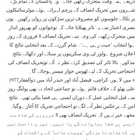
ذریعے ہمہ وقت متحرک رکھی جائے۔ وہ پاکستان کے تمام بڑے
شہروں میں تحریک انصاف کے پرچم لہراتے ہوئے موٹرسائیکلوں
پر نکالے جلوسوں کو مصروف ترین سڑکوں پر رواں رکھیں۔ یوں
بصری اعتبار سے یہ تاثر پھیلایا جائے کہ نوجوانوں کو بھرپور انداز
میں متحرک رکھنے کی وجہ سے تحریک انصاف 8 فروری کے روز
ہوا انتخاب ’جیت رہی ہے‘۔ شام گزرنے کے بعد انتخابی نتائج کا
اعلان شروع ہواور ٹی وی سکرینوں پر سنائے اور دکھائے نتائج
مذکورہ بالا تاثر کی تصدیق کرتے نظر نہ آئے توتحریک انصاف کی
احتجاجی تحریک کے لیے ٹھوس جواز میسرہوجائے گا۔
1977ء میں لاہور، کراچی، فیصل آباد اور حیدر آباد میں ذوالفقار
علی بھٹو کے خلاف قائم ہوئے نو جماعتی اتحاد نے بھی پولنگ روز
سے قبل انتخابی عمل کے دوران ایسی ہی فضا بنائی تھی۔ نتائج
اس کے برعکس نظر آنے لگے تو احتجاجی تحریک کا آغاز ہوگیا۔
مجھے خبر نہیں کہ تحریک انصاف بھی 8 فرروری کی شام سے
ایسی ہی فضا بناپائے گی یا نہیں۔ میر ی دانست میں
وہ کاغذات نامزدگی ’چھینے جانے‘ کے واقعات کو