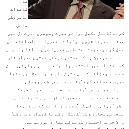
شام
کاغذات
نامزدگی
داخل
کرنے کاعمل مکمل ہوا تو میرے وسوسوں بھرے دل میں
خدشہ ابھرنا شروع ہوگیا کہ تحریک انصاف انتخابی
عمل کو درحقیقت احتجاجی تحریک میں بدلنا چاہ رہی
ہے۔ اسے یقین ہے کہ مقتدر کہلاتی قوتیں عمران خان
کو اقتدار میں لوٹتا ہوا دیکھنا نہیں چاہتیں۔ ان
سے جند چھڑانے کے لیے تین بار وزیر اعظم رہے نواز
شریف کے ساتھ کچھ ’بندوبست‘بھی طے ہوچکا ہے۔
مبینہ طورپر جو ’بندوبست‘ طے ہوا ہے وہ تحریک
انصاف کے دیرینہ مداحوں کو ان دنوں کارفرما ہوتا
نظر آرہا ہے۔ اس کو ’سبوتاژ‘ کرنے کے لیے لہٰذا
پنجابی محاورے کا ’کھیڈاں گے نا کھیڈن دیاں گے‘
والا حربہ اختیار کرنے کی تیاری ہورہی ہے۔