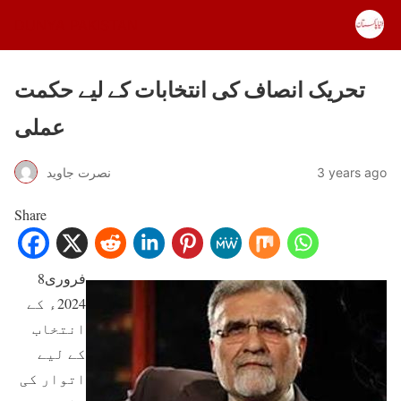
DUNYA PAKISTAN
تحریک انصاف کی انتخابات کے لیے حکمت
عملی
3 years ago
نصرت جاوید
Share
8فروری
2024ء کے
انتخاب
کے لیے
اتوار کی