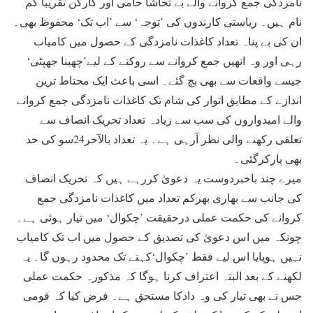
نامزدگی جمع کروانے والے بے تحاشا حامی اور کارکن تقریباً گم
نام ہیں۔ ریاستی کارندوں کی ’توجہ‘ سے ’اب تک‘ محفوظ بھی۔
ان کی بے پناہ تعداد کاغذات نامزدگی کے حصول میں کامیاب
رہی اور وہ انھیں جمع کروانے سے روکنے کے لیے’چھینا جھپٹی‘
جیسے واقعات سے بھی بچ گئے۔ اسی باعث ایک محتاط ترین
اندازے کے مطابق اتوار کی شام تک کاغذات نامزدگی جمع کروانے
والے امیدواروں کی سب سے زیادہ تعداد تحریک انصاف سے
تعلقی رکھنے والی نظر آرہی ہے۔ یہ تعداد بالآخر24سو کی حد
بھی پارکرگئی۔
میرے چند باخبردوست یہ دعویٰ کررہے ہیں کہ تحریک انصاف
کی جانب سے بھاری بھرکم تعداد میں کاغذات نامزدگی جمع
کروانے کی حکمت عملی درحقیقت ’چکوال‘ میں تیار ہوئی ہے۔
چونکہ میں اس دعویٰ کی تصدیق کے حصول میں اب تک کامیاب
نہیں ہوپایا اس لیے فقط ’چکوال‘کہنے تک محدود رہوں گا۔ یہ
لکھنے کے بعد البتہ اعتراف کرنا ہوگا کہ مذکورہ حکمت عملی
جس نے بھی تیار کی وہ دادکا مستحق ہے۔ فرض کیا کہ قومی